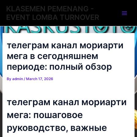
Skip
Post
Main
KLASEMEN PEMENANG -
to
navigation
EVENT LOMBA TURNOVER
Men
content
телеграм канал мориарти
мега в сегодняшнем
периоде: полный обзор
By
admin
/
March 17, 2026
телеграм канал мориарти
мега: пошаговое
руководство, важные