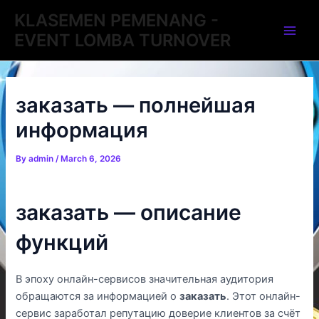
Skip
Post
Main
KLASEMEN PEMENANG -
to
navigation
EVENT LOMBA TURNOVER
Men
content
заказать — полнейшая
информация
By
admin
/
March 6, 2026
заказать — описание
функций
В эпоху онлайн-сервисов значительная аудитория
обращаются за информацией о
заказать
. Этот онлайн-
сервис заработал репутацию доверие клиентов за счёт