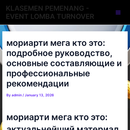
Skip
Post
Main
KLASEMEN PEMENANG -
to
navigation
EVENT LOMBA TURNOVER
Men
content
мориарти мега кто это:
подробное руководство,
основные составляющие и
профессиональные
рекомендации
By
admin
/
January 13, 2026
мориарти мега кто это:
актуальнейший материал,