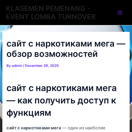
Skip
Post
Main
KLASEMEN PEMENANG -
to
navigation
EVENT LOMBA TURNOVER
Men
content
сайт с наркотиками мега —
обзор возможностей
By
admin
/
December 29, 2025
сайт с наркотиками мега
— как получить доступ к
функциям
сайт с наркотиками мега
— один из наиболее