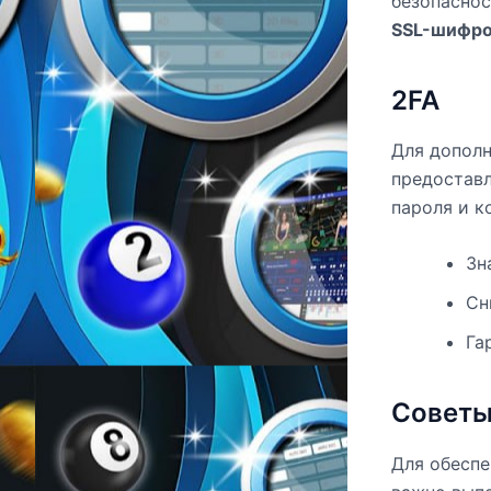
безопаснос
SSL-шифро
2FA
Для дополн
предостав
пароля и к
Зн
Сн
Га
Советы
Для обеспе