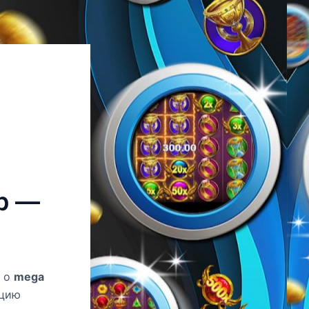
р —
ю о
mega
ацию