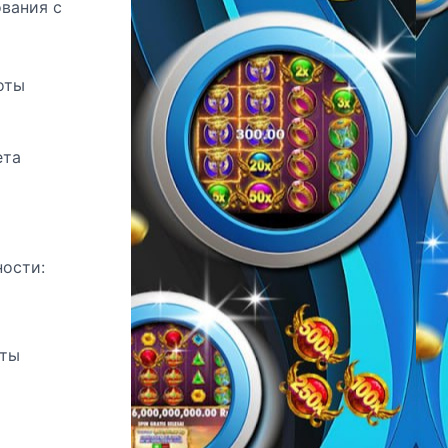
ования с
оты
ета
ности:
иты