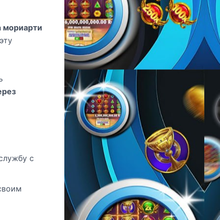
 мориарти
эту
ь
ерез
службу с
своим