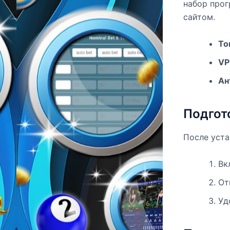
набор прог
сайтом.
To
VP
Ан
Подгот
После уста
Вк
От
Уд