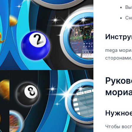
Вы
Сн
Инстру
mega мори
сторонами.
Руков
мориа
Нужное
Чтобы восп