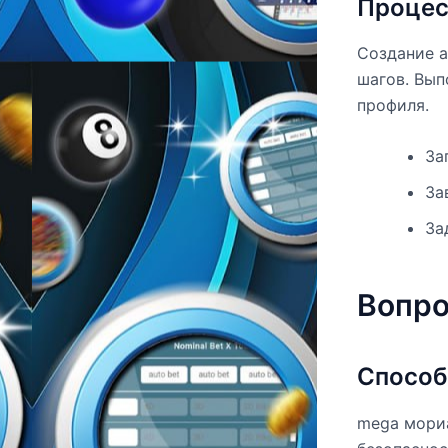
Процес
Создание а
шагов. Вып
профиля.
За
За
За
Вопро
Способ
mega мори