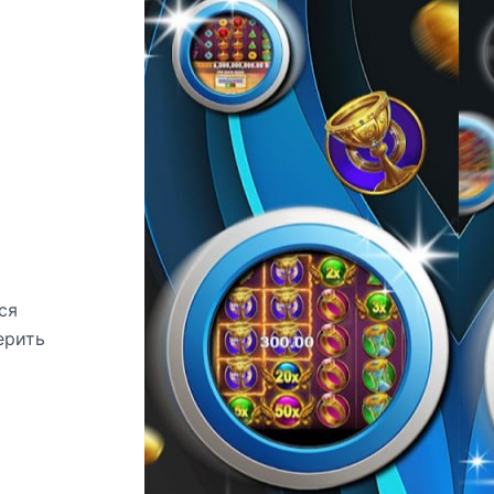
ся
ерить