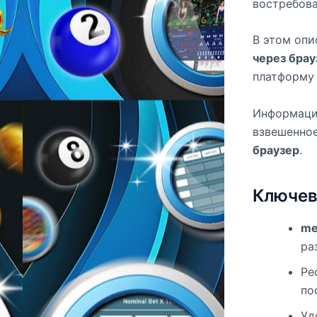
востребова
В этом оп
через брау
платформу 
Информацио
взвешенно
браузер
.
Ключев
me
ра
Ре
по
Уд