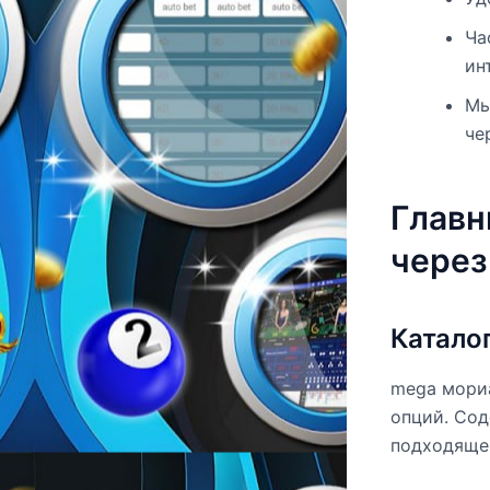
Ча
ин
Мы
че
Главн
через
Каталог
mega мориа
опций. Сод
подходящег