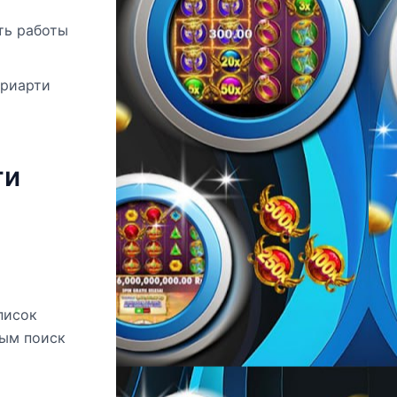
ть работы
ориарти
ти
писок
ным поиск