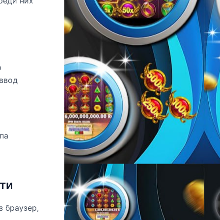
реди них
р
ввод
па
ти
 браузер,