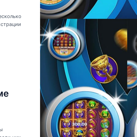
есколько
истрации
ме
ы