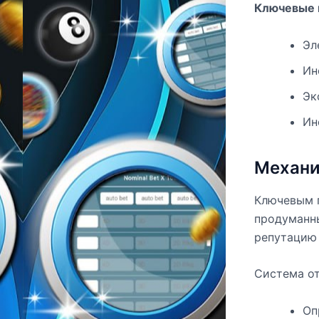
Ключевые 
Эл
Ин
Эк
Ин
Механи
Ключевым 
продуманны
репутацию 
Система от
Оп