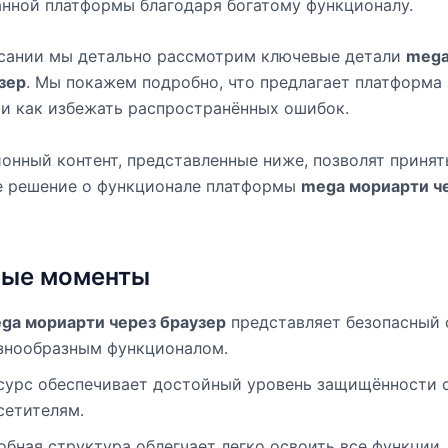
нной платформы благодаря богатому функционалу.
исании мы детально рассмотрим ключевые детали
mega
зер
. Мы покажем подробно, что предлагает платформа 
и как избежать распространённых ошибок.
нный контент, представленные ниже, позволят принят
е решение о функционале платформы
mega мориарти ч
ые моменты
ga мориарти через браузер
представляет безопасный 
знообразным функционалом.
сурс обеспечивает достойный уровень защищённости 
сетителям.
обная структура облегчает легко освоить все функции.