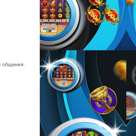
я общения.
,