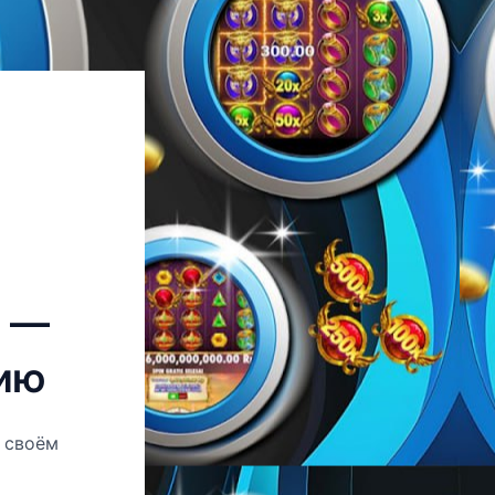
н —
нию
 своём