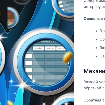
Содержимое
интересую
Основные 
Эл
Об
Эк
Се
Механи
Важной чер
обратной с
Обратная с