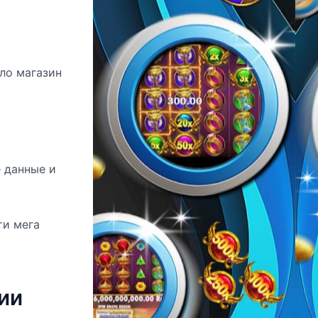
ало магазин
 данные и
ти мега
ии