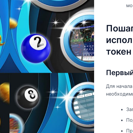
мо
Пошаг
испол
токен
Первый
Для начала
необходим
За
По
Пр