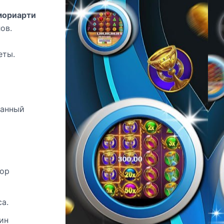
мориарти
ов.
еты.
нанный
бор
а.
ин