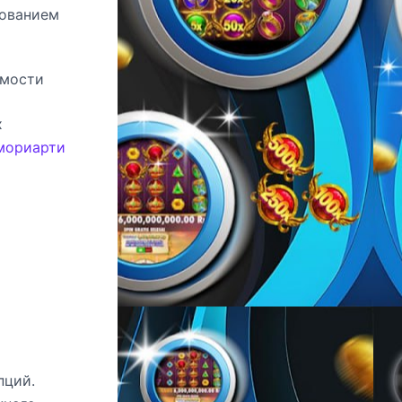
зованием
имости
х
мориарти
пций.