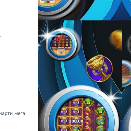
т
м
иарти мега