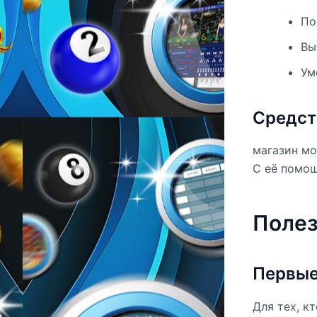
По
Вы
Ум
Средст
магазин мо
С её помо
Полез
Первые
Для тех, к