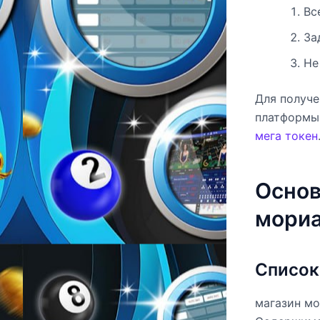
Вс
За
Не
Для получе
платформы 
мега токен
Основ
мориа
Список
магазин мо