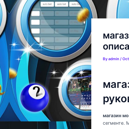
Skip
Post
to
navigation
content
магаз
опис
By
admin
/
Oct
мага
руко
магазин мо
сегменте. 