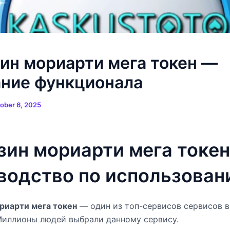
ин мориарти мега токен —
ание функционала
ober 6, 2025
зин мориарти мега токе
водство по использова
риарти мега токен
— один из топ-сервисов сервисов в
Миллионы людей выбрали данному сервису.