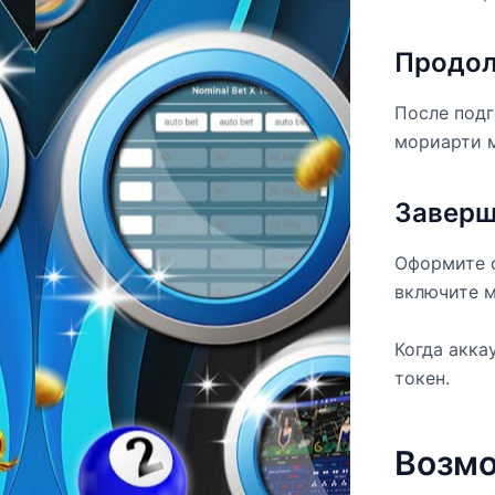
Продол
После подг
мориарти м
Заверш
Оформите с
включите м
Когда акка
токен.
Возмо