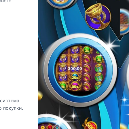
жного
 система
о покупки.