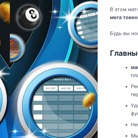
В этом мат
мега токен
Будь вы но
Главны
ма
пл
Ре
пе
Уд
фу
Не
Мы