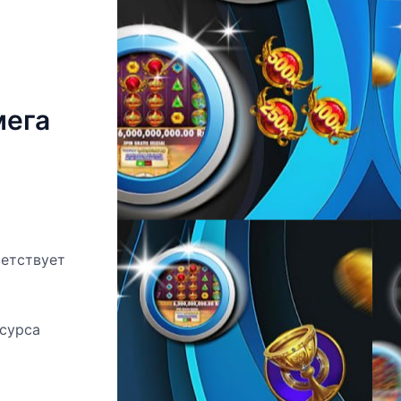
мега
ветствует
есурса