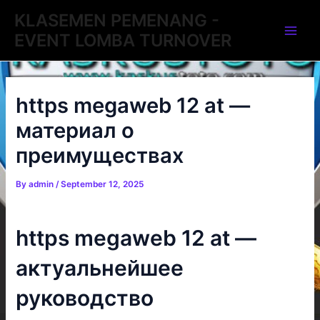
Skip
Post
Main
KLASEMEN PEMENANG -
to
navigation
EVENT LOMBA TURNOVER
Men
content
https megaweb 12 at —
материал о
преимуществах
By
admin
/
September 12, 2025
https megaweb 12 at —
актуальнейшее
руководство