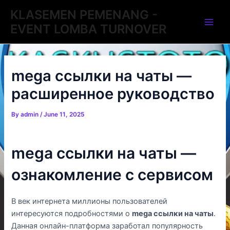
Skip
Post
Main
KLASEMEN PEMENANG -
to
navigation
EVENT LOMBA TURNOVER
Men
content
mega ссылки на чаты —
расширенное руководство
By
admin
/
June 11, 2025
mega ссылки на чаты —
ознакомление с сервисом
В век интернета миллионы пользователей
интересуются подробностями о
mega ссылки на чаты
.
Данная онлайн-платформа заработал популярность